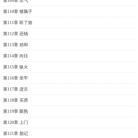
第109章 出气
第110章 猪脑子
第111章 听了烦
第112章 还钱
第113章 劝和
第114章 向往
第115章 纵火
第116章 坐牢
第117章 进京
第118章 买房
第119章 眼熟
第120章 上门
第121章 胎记