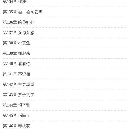
第134章 作戏
第135章 会一会凤云霄
第136章 给你好处
第137章 又惊又怒
第138章 小黄鱼
第139章 抓起来
第140章 看看你
第141章 不识相
第142章 带走崽崽
第143章 孩子丢了
第144章 报了警
第145章 后悔了
第146章 毒桃花