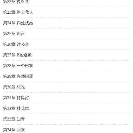
第22章 换粮食
第23章 路上救人
第24章 四处找她
第25章 谣言
第26章 讨公道
第27章 B她道歉
第28章 一个巴掌
第29章 兴师问罪
第30章 想吃
第31章 打得好
第32章 桂花糕
第33章 知青
第34章 回来