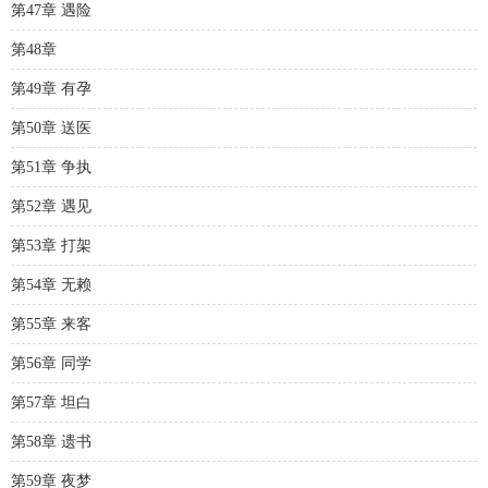
第47章 遇险
第48章
第49章 有孕
第50章 送医
第51章 争执
第52章 遇见
第53章 打架
第54章 无赖
第55章 来客
第56章 同学
第57章 坦白
第58章 遗书
第59章 夜梦