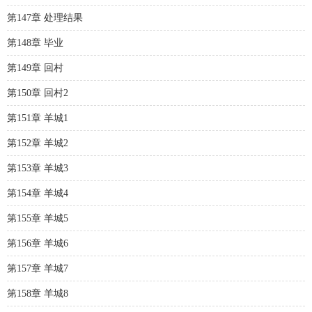
第147章 处理结果
第148章 毕业
第149章 回村
第150章 回村2
第151章 羊城1
第152章 羊城2
第153章 羊城3
第154章 羊城4
第155章 羊城5
第156章 羊城6
第157章 羊城7
第158章 羊城8