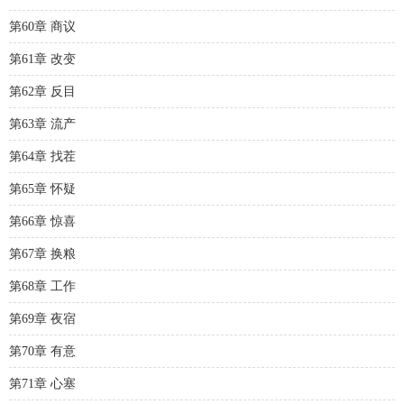
第60章 商议
第61章 改变
第62章 反目
第63章 流产
第64章 找茬
第65章 怀疑
第66章 惊喜
第67章 换粮
第68章 工作
第69章 夜宿
第70章 有意
第71章 心塞