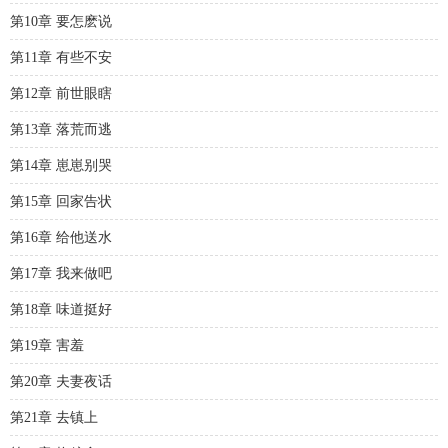
第10章 要怎麽说
第11章 有些不安
第12章 前世眼瞎
第13章 落荒而逃
第14章 崽崽别哭
第15章 回家告状
第16章 给他送水
第17章 我来做吧
第18章 味道挺好
第19章 害羞
第20章 夫妻夜话
第21章 去镇上