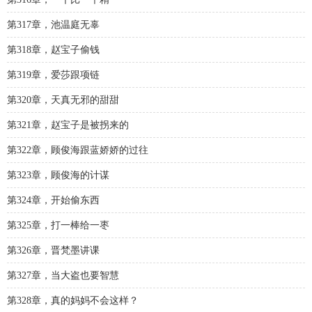
第317章，池温庭无辜
第318章，赵宝子偷钱
第319章，爱莎跟项链
第320章，天真无邪的甜甜
第321章，赵宝子是被拐来的
第322章，顾俊海跟蓝娇娇的过往
第323章，顾俊海的计谋
第324章，开始偷东西
第325章，打一棒给一枣
第326章，晋梵墨讲课
第327章，当大盗也要智慧
第328章，真的妈妈不会这样？