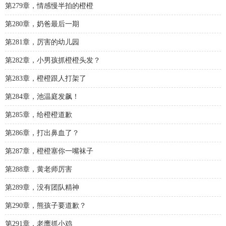
第279章，情感慢半拍的橙橙
第280章，奶爸最后一期
第281章，厉害的幼儿园
第282章，小男孩抓橙橙头发？
第283章，橙橙跟人打架了
第284章，池温庭发飙！
第285章，给橙橙道歉
第286章，打出鼻血了？
第287章，橙橙塞你一嘴袜子
第288章，黄老师厉害
第289章，没有团队精神
第290章，熊孩子要道歉？
第291章，老鹰抓小鸡