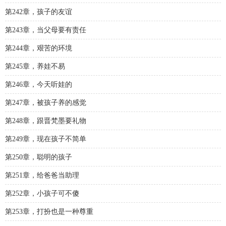
第242章，孩子的友谊
第243章，当父母要有责任
第244章，艰苦的环境
第245章，养娃不易
第246章，今天听娃的
第247章，被孩子养的感觉
第248章，跟晋梵墨要礼物
第249章，现在孩子不简单
第250章，聪明的孩子
第251章，给爸爸当助理
第252章，小孩子可不傻
第253章，打扮也是一种尊重