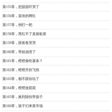
第155章，把甜甜吓哭了
第156章，嚣张的网红
第157章，倒打一耙
第158章，黑红不了直接歇菜
第159章，跟爸爸哭哭
第160章，带娃崩溃了
第161章，橙橙偷吃薯条？
第162章，橙橙开的飞快
第163章，都不跟你玩了
第164章，橙橙放屁屁
第165章，换到陆恒带孩子
第166章，孩子们来菜市场