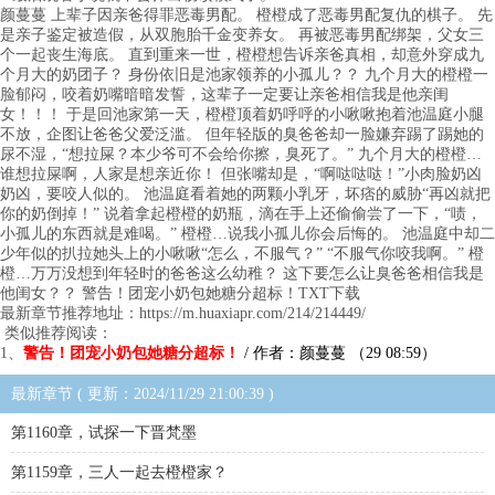
颜蔓蔓 上辈子因亲爸得罪恶毒男配。 橙橙成了恶毒男配复仇的棋子。 先
是亲子鉴定被造假，从双胞胎千金变养女。 再被恶毒男配绑架，父女三
个一起丧生海底。 直到重来一世，橙橙想告诉亲爸真相，却意外穿成九
个月大的奶团子？ 身份依旧是池家领养的小孤儿？？ 九个月大的橙橙一
脸郁闷，咬着奶嘴暗暗发誓，这辈子一定要让亲爸相信我是他亲闺
女！！！ 于是回池家第一天，橙橙顶着奶呼呼的小啾啾抱着池温庭小腿
不放，企图让爸爸父爱泛滥。 但年轻版的臭爸爸却一脸嫌弃踢了踢她的
尿不湿，“想拉屎？本少爷可不会给你擦，臭死了。” 九个月大的橙橙…
谁想拉屎啊，人家是想亲近你！ 但张嘴却是，“啊哒哒哒！”小肉脸奶凶
奶凶，要咬人似的。 池温庭看着她的两颗小乳牙，坏痞的威胁“再凶就把
你的奶倒掉！” 说着拿起橙橙的奶瓶，滴在手上还偷偷尝了一下，“啧，
小孤儿的东西就是难喝。” 橙橙…说我小孤儿你会后悔的。 池温庭中却二
少年似的扒拉她头上的小啾啾“怎么，不服气？” “不服气你咬我啊。” 橙
橙…万万没想到年轻时的爸爸这么幼稚？ 这下要怎么让臭爸爸相信我是
他闺女？？ 警告！团宠小奶包她糖分超标！TXT下载
最新章节推荐地址：https://m.huaxiapr.com/214/214449/
类似推荐阅读：
1、
警告！团宠小奶包她糖分超标！
/ 作者：颜蔓蔓 （29 08:59）
最新章节 ( 更新：2024/11/29 21:00:39 )
第1160章，试探一下晋梵墨
第1159章，三人一起去橙橙家？