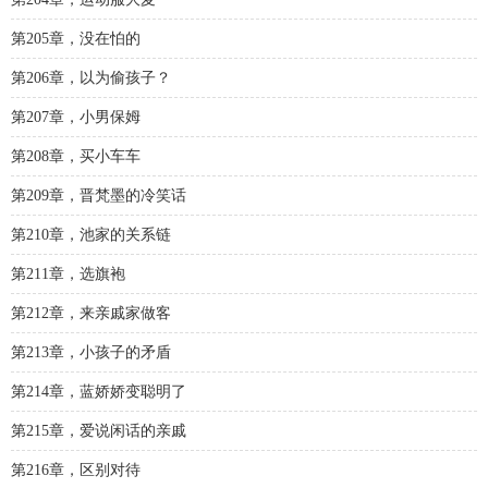
第205章，没在怕的
第206章，以为偷孩子？
第207章，小男保姆
第208章，买小车车
第209章，晋梵墨的冷笑话
第210章，池家的关系链
第211章，选旗袍
第212章，来亲戚家做客
第213章，小孩子的矛盾
第214章，蓝娇娇变聪明了
第215章，爱说闲话的亲戚
第216章，区别对待