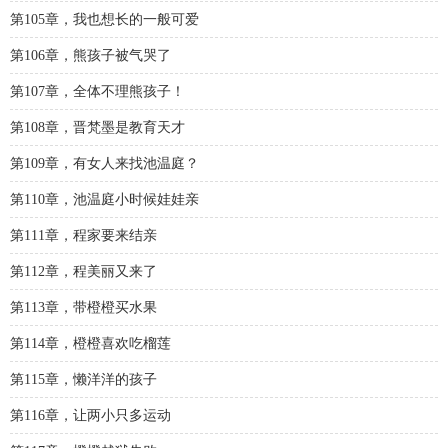
第105章，我也想长的一般可爱
第106章，熊孩子被气哭了
第107章，全体不理熊孩子！
第108章，晋梵墨是教育天才
第109章，有女人来找池温庭？
第110章，池温庭小时候娃娃亲
第111章，程家要来结亲
第112章，程美丽又来了
第113章，带橙橙买水果
第114章，橙橙喜欢吃榴莲
第115章，懒洋洋的孩子
第116章，让两小只多运动