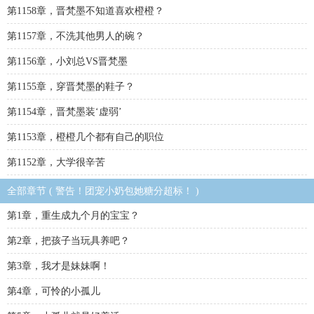
第1158章，晋梵墨不知道喜欢橙橙？
第1157章，不洗其他男人的碗？
第1156章，小刘总VS晋梵墨
第1155章，穿晋梵墨的鞋子？
第1154章，晋梵墨装‘虚弱’
第1153章，橙橙几个都有自己的职位
第1152章，大学很辛苦
全部章节 ( 警告！团宠小奶包她糖分超标！ )
第1章，重生成九个月的宝宝？
第2章，把孩子当玩具养吧？
第3章，我才是妹妹啊！
第4章，可怜的小孤儿