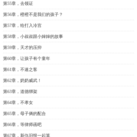
第55章，去领证
第56章，橙橙不是我们的孩子？
第57章，给打入冷宫
第58章，小叔叔跟小婶婶的故事
第59章，天才的压抑
第60章，让孩子有个童年
第61章，不速之客
第62章，奶奶威武！
第63章，道德绑架
第64章，不孝女
第65章，母子俩的配合
第66章，等律师函吧
第67章，新仇旧恨一起算