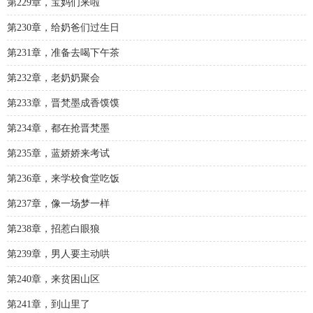
第229章，宝妈们来啦
第230章，给奶爸们过生日
第231章，准备去喝下午茶
第232章，老奶奶聚会
第233章，晋梵墨成香馍馍
第234章，都在抢晋梵墨
第235章，蓝娇娇来考试
第236章，来学校食堂吃饭
第237章，像一场梦一样
第238章，招惹白眼狼
第239章，男人要主动哄
第240章，来贫困山区
第241章，到山里了