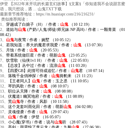
伊登 【2022年末开坑的长篇玄幻故事】§文案§「你知道我不会说甜言蜜
语，我只想说，遇 ... 山鬼TXT下载
最新章节推荐地址：https://m.huaxiapr.com/216/216231/
类似推荐阅读：
1、
穿越成了白娘子（H） / 作者：
山鬼
（10 12:19）
2、
道姑与
山鬼
(产奶//人鬼/师徒/师兄妹.NP 高H) / 作者：一颗青菜 （01
08:42）
3、
山鬼
与夜莺 / 作者：婉墅 （10 05:12）
4、
若我知遥：养大的魔君求我爱 / 作者：
山鬼
（13 07:30）
5、
月蚀 / 作者：
山鬼
（20 05:53）
6、
带着系统做巨星 / 作者：萌新
山鬼
（23 05:25）
7、
饮雪歌（仙侠1v1 H） / 作者：
山鬼
（22 05:03）
8、
【总攻】丛中过 / 作者：流浪
山鬼
（11 03:20）
9、
【四爱GB】此情可待成追忆 / 作者：
山鬼
君 （10 07:14）
10、
落魄千金俏神探 / 作者：
山鬼
骑豹来 （21 11:23）
11、
【王者同人】
山鬼
/ 作者：玉之丞 （11 10:05）
12、
琴韵风歌 / 作者：
山鬼
（08 10:07）
13、
职位从天降 / 作者：
山鬼
（08 08:08）
14、
伏魔道1 幽冥地府 / 作者：
山鬼
（11 08:09）
15、
荒
山鬼
寺 / 作者：风影 （10 11:58）
16、
这个龙套叫雨化田 / 作者：萌新
山鬼
（04 02:08）
17、
灵魂侵袭 / 作者：
山鬼
（29 07:43）
18、
山鬼
/ 作者：伊登 （16 05:07）
19、
小心魔(穿书) / 作者：说与
山鬼
听 （28 07:43）
20、
亮剑：我震惊了李云龙 / 作者：九黎
山鬼
（27 06:38）