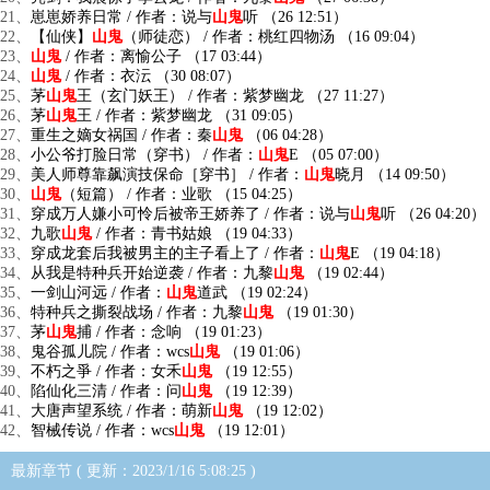
21、
崽崽娇养日常 / 作者：说与
山鬼
听 （26 12:51）
22、
【仙侠】
山鬼
（师徒恋） / 作者：桃红四物汤 （16 09:04）
23、
山鬼
/ 作者：离愉公子 （17 03:44）
24、
山鬼
/ 作者：衣沄 （30 08:07）
25、
茅
山鬼
王（玄门妖王） / 作者：紫梦幽龙 （27 11:27）
26、
茅
山鬼
王 / 作者：紫梦幽龙 （31 09:05）
27、
重生之嫡女祸国 / 作者：秦
山鬼
（06 04:28）
28、
小公爷打脸日常（穿书） / 作者：
山鬼
E （05 07:00）
29、
美人师尊靠飙演技保命［穿书］ / 作者：
山鬼
晓月 （14 09:50）
30、
山鬼
（短篇） / 作者：业歌 （15 04:25）
31、
穿成万人嫌小可怜后被帝王娇养了 / 作者：说与
山鬼
听 （26 04:20）
32、
九歌
山鬼
/ 作者：青书姑娘 （19 04:33）
33、
穿成龙套后我被男主的主子看上了 / 作者：
山鬼
E （19 04:18）
34、
从我是特种兵开始逆袭 / 作者：九黎
山鬼
（19 02:44）
35、
一剑山河远 / 作者：
山鬼
道武 （19 02:24）
36、
特种兵之撕裂战场 / 作者：九黎
山鬼
（19 01:30）
37、
茅
山鬼
捕 / 作者：念响 （19 01:23）
38、
鬼谷孤儿院 / 作者：wcs
山鬼
（19 01:06）
39、
不朽之爭 / 作者：女禾
山鬼
（19 12:55）
40、
陷仙化三清 / 作者：问
山鬼
（19 12:39）
41、
大唐声望系统 / 作者：萌新
山鬼
（19 12:02）
42、
智械传说 / 作者：wcs
山鬼
（19 12:01）
最新章节 ( 更新：2023/1/16 5:08:25 )