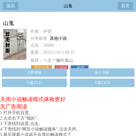
返回
山鬼
首页
山鬼
作者：伊登
分类标签
其他小说
点击：28980
更新：2023/1/16 5:08:25
最新：
一之一偏向鬼山
玄幻小说
已完结
6010
立即阅读
加入书架
下载TXT1
下载TXT2
关闭小说畅读模式体验更好
无广告阅读
1.打开手机百度。
2.点击右下方“我的”。
3.下滑找到设置,点击。
4.下滑找到“网页小说畅读服务”,点击关闭。
5.最后观看小说就不会弹出畅读模式了。