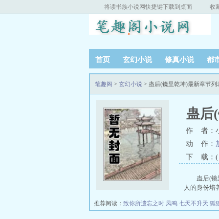
将读书族小说网快捷键下载到桌面
收
首页
玄幻小说
修真小说
都
笔趣阁
>
玄幻小说
> 蛊后(镜里乾坤)最新章节列
蛊后
作 者：
动 作：
下 载：( T
蛊后(镜
人的身份培养
推荐阅读：
致你所遗忘之时
凤鸣
七天不升天
狐