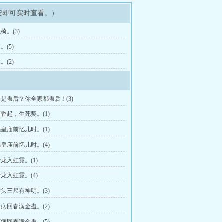
架即可实时查看。）
椅。(3)
(5)
(2)
是蛊后？你全家都蛊后！(3)
香起，生死契。(1)
皇庙前忆儿时。(1)
皇庙前忆儿时。(4)
龙入虹霓。(1)
龙入虹霓。(4)
头三尺有神明。(3)
病回春潢金蛊。(2)
病回春潢金蛊。(5)