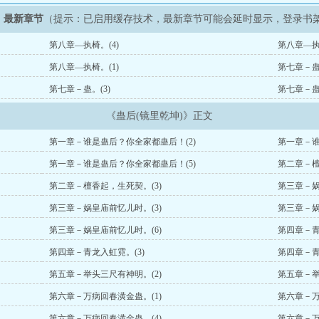
》最新章节
（提示：已启用缓存技术，最新章节可能会延时显示，登录书
第八章—执椅。(4)
第八章—执
第八章—执椅。(1)
第七章－蛊。
第七章－蛊。(3)
第七章－蛊。
《蛊后(镜里乾坤)》正文
第一章－谁是蛊后？你全家都蛊后！(2)
第一章－谁
第一章－谁是蛊后？你全家都蛊后！(5)
第二章－檀
第二章－檀香起，生死契。(3)
第三章－娲
第三章－娲皇庙前忆儿时。(3)
第三章－娲
第三章－娲皇庙前忆儿时。(6)
第四章－青
第四章－青龙入虹霓。(3)
第四章－青
第五章－举头三尺有神明。(2)
第五章－举
第六章－万病回春潢金蛊。(1)
第六章－万
第六章－万病回春潢金蛊。(4)
第六章－万