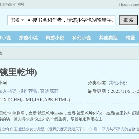
Hi,
undefin
藏读书族小说网
搜 索
书名
市小说
穿越小说
网游小说
科幻小说
其他类型
纯爱
表
(镜里乾坤)
小河
分类标签
其他小说
加入书架
,
投推荐票
,
直达底部
最后更新：2025/11/9 17:5
XT,CHM,UMD,JAR,APK,HTML )
里乾坤)笔趣阁，蛊后(镜里乾坤)sodu，蛊后(镜里乾坤)小说，蛊后(镜里乾坤)
的瑀，努力寻求身份之外的一线生机。尽管她逃到远在山 ...
狸之约
白王
魔法少女古尧星
《世界怎麽又要毁灭了？！》卷一 平凡与不平凡的交接