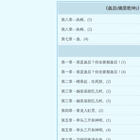
《蛊后(镜里乾坤)
第八章—执椅。(5)
第八章—执椅。(2)
第七章－蛊。(4)
第一章－谁是蛊后？你全家都蛊后！(1)
第一章－谁是蛊后？你全家都蛊后！(4)
第二章－檀香起，生死契。(2)
第三章－娲皇庙前忆儿时。(2)
第三章－娲皇庙前忆儿时。(5)
第四章－青龙入虹霓。(2)
第五章－举头三尺有神明。(1)
第五章－举头三尺有神明。(4)
第六章－万病回春潢金蛊。(3)