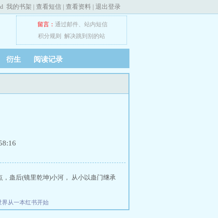
ed
我的书架
|
查看短信
|
查看资料
|
退出登录
留言：
通过邮件
、
站内短信
积分规则
解决跳到别的站
衍生
阅读记录
8:16
顶点，蛊后(镜里乾坤)小河， 从小以蛊门继承
世界从一本红书开始