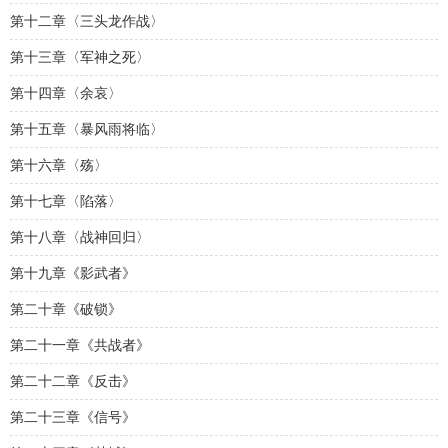
第十二章〈三头龙作战〉
第十三章〈军神之死〉
第十四章〈余哀〉
第十五章〈暴风雨将临〉
第十六章〈殇〉
第十七章〈陷落〉
第十八章〈战神回归〉
第十九章《影武者》
第二十章《破锁》
第二十一章《共战者》
第二十二章《反击》
第二十三章《信号》