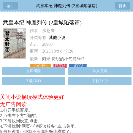
返回
武皇本纪.神魔列传 (2皇城陷落篇)
首页
武皇本纪.神魔列传 (2皇城陷落篇)
作者：孤苍寰
分类标签
其他小说
点击：28980
更新：2025/10/9 8:47:26
最新：
附录:诗织的小气簿Ver2
玄幻小说
已完结
83998
立即阅读
加入书架
下载TXT1
下载TXT2
关闭小说畅读模式体验更好
无广告阅读
1.打开手机百度。
2.点击右下方“我的”。
3.下滑找到设置,点击。
4.下滑找到“网页小说畅读服务”,点击关闭。
5.最后观看小说就不会弹出畅读模式了。