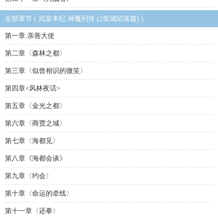
全部章节 ( 武皇本纪.神魔列传 (2皇城陷落篇) )
第一章.亲善大使
第二章〈森林之都〉
第三章〈似曾相识的微笑〉
第四章<风林夜话>
第五章〈金光之都〉
第六章〈商贾之城〉
第七章〈海都见〉
第八章《海都会谈》
第九章〈约会〉
第十章〈命运的牵线〉
第十一章〈还拳〉