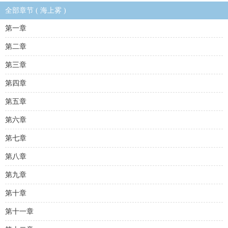
全部章节 ( 海上雾 )
第一章
第二章
第三章
第四章
第五章
第六章
第七章
第八章
第九章
第十章
第十一章