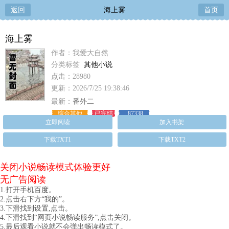
返回
海上雾
首页
海上雾
作者：我爱大自然
分类标签
其他小说
点击：28980
更新：2026/7/25 19:38:46
最新：
番外二
综合其他
已完结
87338
立即阅读
加入书架
下载TXT1
下载TXT2
关闭小说畅读模式体验更好
无广告阅读
1.打开手机百度。
2.点击右下方“我的”。
3.下滑找到设置,点击。
4.下滑找到“网页小说畅读服务”,点击关闭。
5.最后观看小说就不会弹出畅读模式了。