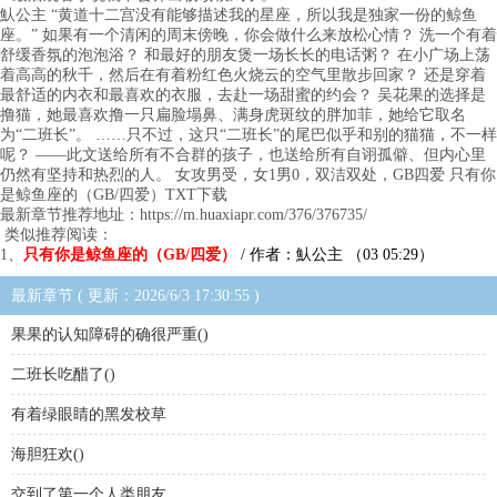
魜公主 “黄道十二宫没有能够描述我的星座，所以我是独家一份的鲸鱼
座。” 如果有一个清闲的周末傍晚，你会做什么来放松心情？ 洗一个有着
舒缓香氛的泡泡浴？ 和最好的朋友煲一场长长的电话粥？ 在小广场上荡
着高高的秋千，然后在有着粉红色火烧云的空气里散步回家？ 还是穿着
最舒适的内衣和最喜欢的衣服，去赴一场甜蜜的约会？ 吴花果的选择是
撸猫，她最喜欢撸一只扁脸塌鼻、满身虎斑纹的胖加菲，她给它取名
为“二班长”。 ……只不过，这只“二班长”的尾巴似乎和别的猫猫，不一样
呢？ ——此文送给所有不合群的孩子，也送给所有自诩孤僻、但内心里
仍然有坚持和热烈的人。 女攻男受，女1男0，双洁双处，GB四爱 只有你
是鲸鱼座的（GB/四爱）TXT下载
最新章节推荐地址：https://m.huaxiapr.com/376/376735/
类似推荐阅读：
1、
只有你是鲸鱼座的（GB/四爱）
/ 作者：魜公主 （03 05:29）
最新章节 ( 更新：2026/6/3 17:30:55 )
果果的认知障碍的确很严重()
二班长吃醋了()
有着绿眼睛的黑发校草
海胆狂欢()
交到了第一个人类朋友