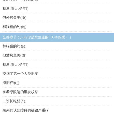
初夏,雨天,少年()
但爱烤鱼美(微)
和猫猫的约会()
全部章节 ( 只有你是鲸鱼座的（GB/四爱） )
和猫猫的约会()
但爱烤鱼美(微)
初夏,雨天,少年()
交到了第一个人类朋友
海胆狂欢()
有着绿眼睛的黑发校草
二班长吃醋了()
果果的认知障碍的确很严重()