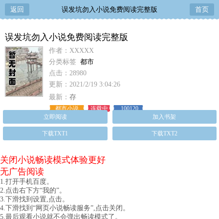
返回
误发坑勿入小说免费阅读完整版
首页
误发坑勿入小说免费阅读完整版
作者：XXXXX
分类标签
都市
点击：28980
更新：2021/2/19 3:04:26
最新：
存
都市小说
连载中
100120
立即阅读
加入书架
下载TXT1
下载TXT2
关闭小说畅读模式体验更好
无广告阅读
1.打开手机百度。
2.点击右下方“我的”。
3.下滑找到设置,点击。
4.下滑找到“网页小说畅读服务”,点击关闭。
5.最后观看小说就不会弹出畅读模式了。