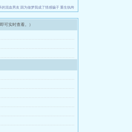
爷的混血男友
因为做梦我成了情感骗子
重生纨绔
架即可实时查看。）