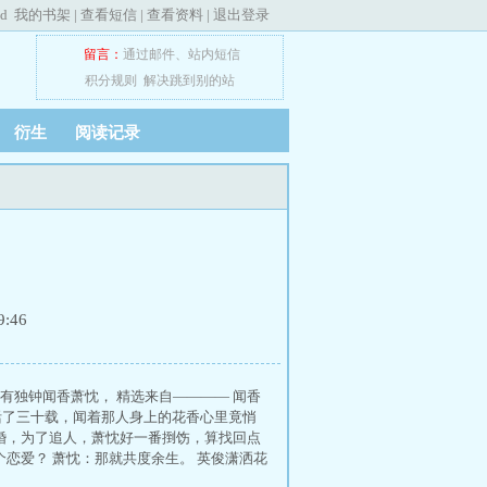
ed
我的书架
|
查看短信
|
查看资料
|
退出登录
留言：
通过邮件
、
站内短信
积分规则
解决跳到别的站
衍生
阅读记录
:46
有独钟闻香萧忱， 精选来自———— 闻香
地活了三十载，闻着那人身上的花香心里竟悄
婚，为了追人，萧忱好一番捯饬，算找回点
恋爱？ 萧忱：那就共度余生。 英俊潇洒花