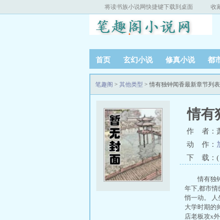
将读书族小说网快捷键下载到桌面
收
首页
玄幻小说
修真小说
都
笔趣阁
>
其他类型
> 情有独钟闻香最新章节列表
情有
作 者：
动 作：
下 载：( T
情有独
年下,都市
悄一动。 
大学时期的
店老板攻x