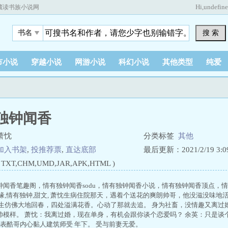
Hi,
undefin
藏读书族小说网
搜 索
书名
市小说
穿越小说
网游小说
科幻小说
其他类型
纯爱
独钟闻香
萧忱
分类标签
其他
加入书架
,
投推荐票
,
直达底部
最后更新：2021/2/19 3:09
XT,CHM,UMD,JAR,APK,HTML )
钟闻香笔趣阁，情有独钟闻香sodu，情有独钟闻香小说，情有独钟闻香顶点，情
情缘,情有独钟,甜文, 萧忱生病住院那天，遇着个送花的爽朗帅哥，他没滋没味
人生仿佛大地回春，四处溢满花香。心动了那就去追。 身为社畜，没情趣又离过
帅模样。 萧忱：我离过婚，现在单身，有机会跟你谈个恋爱吗？ 余英：只是谈个
外表酷哥内心黏人建筑师受 年下。 受与前妻无爱。