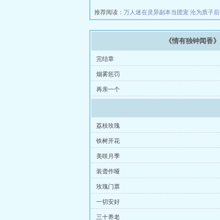
推荐阅读：
万人迷在灵异副本当团宠
沦为质子
《情有独钟闻香
完结章
烟雾惩罚
再亲一个
荔枝玫瑰
铁树开花
美咲月季
装聋作哑
玫瑰门票
一切安好
三十养老