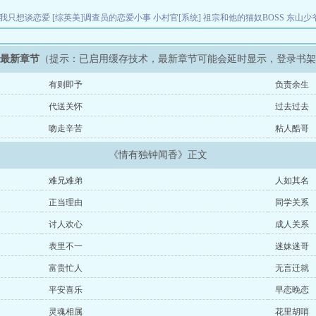
后我只想谈恋爱
[综英美]调查员的恋爱小事
小村官[系统]
祖宗和他的猫奴BOSS
东山少
》最新章节
（提示：已启用缓存技术，最新章节可能会延时显示，登录书
有则即予
负责余生
代送关怀
过去过去
吻走辛苦
粘人酷哥
《情有独钟闻香》正文
难兄难弟
人如其名
正当理由
同学关系
讨人欢心
成人关系
表里不一
迷妹迷哥
富贵忙人
无言迁就
平安喜乐
早恋晚恋
灵魂相属
花里胡哨