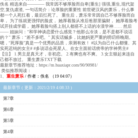
佚名 精选来自———— 我常因不够厚脸而自卑[重生] 强强,重生,现代架
空,复仇虐渣, 一句话简介：论厚脸的重要性 前世硬汉风的萧乐，什么事
都一个人死扛着，最后扛死了。 重生后，萧乐常常因自己不够厚脸而自
卑， 为了练就更强悍的脸皮， 她厚着脸从准后爸那里骗财， 她厚着脸考
试开挂成学霸， 她厚着脸勾搭上别人都搭不上话的冷漠学神…… 然后
—— 姐妹问：“和学神谈恋爱什么感觉？他那么冷淡，是不是都不说话
的？” 萧乐：“差不多吧。” 其实话贼多，比她妈更严重的唠叨癌晚期。
嗯，“死厚脸”真是一个优秀的品质，亲测有效！ #以为自己什么都懂、其
实死迟钝的女主# #多说话会死星人、在女主面前话痨帝的学神男主#
【注】 1.男主是真天才，非初恋。 2.有爽也有不爽。 3.女主狠起来连自
己都不放过。 重生萧乐TXT下载
最新章节推荐地址：https://m.huaxiapr.com/90/90981/
类似推荐阅读：
1、
重生萧乐
/ 作者：佚名 （19 04:07）
最新章节 ( 更新：2021/2/19 4:08:33 )
第7章
第6章
第5章
第4章