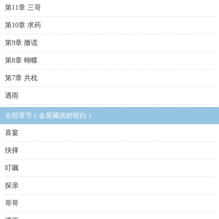
第11章 三哥
第10章 求药
第9章 撒谎
第8章 蝴蝶
第7章 共枕
遇雨
全部章节 ( 金屋藏病娇暗白 )
喜宴
抉择
叮嘱
探亲
哥哥