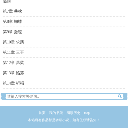
遇雨
第7章 共枕
第8章 蝴蝶
第9章 撒谎
第10章 求药
第11章 三哥
第12章 温柔
第13章 陷落
第14章 祈福
首页
我的书架
阅读历史
map
本站所有作品都是转载小说，如有侵权请告知！