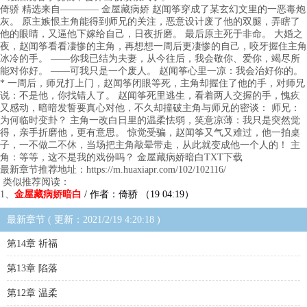
倚骄 精选来自———— 金屋藏病娇 赵闻筝穿成了某玄幻文里的一恶毒炮
灰。 原主嫉恨主角能得到师兄的关注，恶意设计废了他的双腿，弄瞎了
他的眼睛，又逼他下嫁给自己，日夜折磨。 最后原主死于非命。 大婚之
夜，赵闻筝看看凄惨的主角，再想想一周后更凄惨的自己，咬牙握住主角
冰冷的手。 ——你我已结为夫妻，从今往后，我会敬你、爱你，竭尽所
能对你好。 ——可我只是一个废人。 赵闻筝心里一凉：我会治好你的。
* 一周后，师兄打上门，赵闻筝闭眼等死，主角却握住了他的手，对师兄
说：不是他，你找错人了。 赵闻筝死里逃生，看着两人交握的手，愧疚
又感动，暗暗发誓要真心对他，不久却撞破主角与师兄的密谈： 师兄：
为何临时变卦？ 主角一改白日里的温柔怯弱，笑意凉薄：我只是突然觉
得，亲手折磨他，更有意思。 惊觉受骗，赵闻筝又气又难过，他一拍桌
子，一不做二不休，当场把主角敲晕带走，从此就变成他一个人的！ 主
角：等等，这不是我的戏份吗？ 金屋藏病娇暗白TXT下载
最新章节推荐地址：https://m.huaxiapr.com/102/102116/
类似推荐阅读：
1、
金屋藏病娇暗白
/ 作者：倚骄 （19 04:19）
最新章节 ( 更新：2021/2/19 4:20:18 )
第14章 祈福
第13章 陷落
第12章 温柔