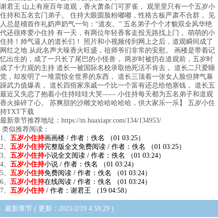
谢君王 山上有座百年道观，香火萧条门可罗雀， 观里里只有一个五岁小
住持和五名玄门弟子。 住持大眼圆脸粉嘟嘟，性格古板严肃不合群， 见
人总是稽首作礼奶声奶气一句：“道友。” 五名弟子个个才貌双全风华绝
代还很疼爱小住持 有一天，有两位年轻香客走投无路找上门， 萌萌的小
住持！帅气逼人的道长们！ 照片和小视频传到网上之后，道观瞬间成了
网红之地 从此名声大噪香火旺盛，祖师爷们非常的安慰。 画楼是带着记
忆出生的，成了一只长了尾巴的小怪兽， 两岁时被扔在道观前，五岁时
成了十方观的主持 道长一被国际名校录取他死活不肯去， 道长二只爱睡
觉，却发明了一堆震惊全世界的东西， 道长三顶着一张女人脸但脾气暴
躁武力值爆表， 道长四俗家亲戚一个比一个富有还总给他塞钱， 道长五
最近又失恋了抱着小住持哇哇大哭—— 小住持每天都为五名弟子和道观
香火操碎了心。 苏爽甜的沙雕文哈哈哈哈哈，供大家乐一乐】 五岁小住
持TXT下载
最新章节推荐地址：https://m.huaxiapr.com/134/134953/
类似推荐阅读：
1、
五岁小住持
画画楼 / 作者：佚名 （01 03:25）
2、
五岁小住持
完整版全文免费阅读 / 作者：佚名 （01 03:25）
3、
五岁小住持
小说全文阅读 / 作者：佚名 （01 03:24）
4、
五岁小住持
小说 / 作者：佚名 （01 03:24）
5、
五岁小住持
免费阅读 / 作者：佚名 （01 03:24）
6、
五岁小住持
在线阅读 / 作者：佚名 （01 03:24）
7、
五岁小住持
/ 作者：谢君王 （19 04:58）
最新章节 ( 更新：2021/2/19 4:59:29 )