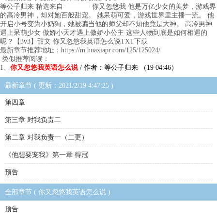
等公子归来 精选来自———— 你又忽悠我 他是万亿少女的美梦，游戏界
的高冷男神，却对她百般甜宠。 她呆萌可爱，游戏世界里主播一流。 他
开启小号变为小奶狗，她被骗当他的师父却不知他竟是大神。 高冷男神
遇上呆萌少女 傲娇小天才遇上傲娇小公主 这些人物到底是如何相遇的
呢？【3v3】甜文 你又忽悠我英语怎么说TXT下载
最新章节推荐地址：https://m.huaxiapr.com/125/125024/
类似推荐阅读：
1、
你又忽悠我英语怎么说
/ 作者：等公子归来 （19 04:46）
最新章节 ( 更新：2021/2/19 4:47:25 )
第四章
第三章 对我负责二
第二章 对我负责一（二更）
《他想要宠我》第一章 得冠
预告
全部章节 ( 你又忽悠我英语怎么说 )
预告