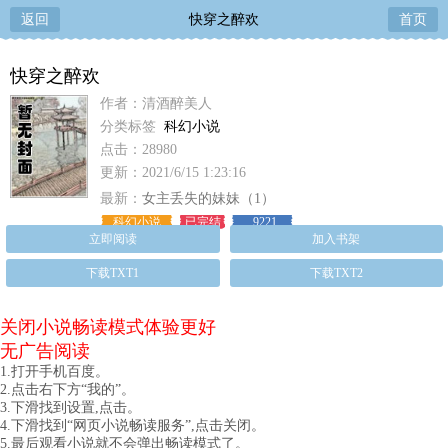
返回
快穿之醉欢
首页
快穿之醉欢
作者：清酒醉美人
分类标签
科幻小说
点击：28980
更新：2021/6/15 1:23:16
最新：
女主丢失的妹妹（1）
科幻小说
已完结
9221
立即阅读
加入书架
下载TXT1
下载TXT2
关闭小说畅读模式体验更好
无广告阅读
1.打开手机百度。
2.点击右下方“我的”。
3.下滑找到设置,点击。
4.下滑找到“网页小说畅读服务”,点击关闭。
5.最后观看小说就不会弹出畅读模式了。