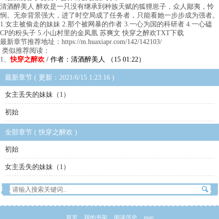
清酒醉美人 醉欢是一只没有继承到种族天赋的狐狸崽子，众人鄙夷，怜
悯。无奈背景强大，进了时空局成了任务者，只能看她一步步成为强者。
1.女主被偷走的妹妹 2.那个被网暴的作者 3.一心为国的科研者 4.一心磕
CP的粉头子 5.小山村里的金凤凰 苏爽文 快穿之醉欢TXT下载
最新章节推荐地址：https://m.huaxiapr.com/142/142103/
类似推荐阅读：
1、
快穿之醉欢
/ 作者：清酒醉美人 （15 01:22）
最新章节 ( 更新：2021/6/15 1:23:16 )
女主丢失的妹妹（1）
初始
全部章节 ( 快穿之醉欢 )
初始
女主丢失的妹妹（1）
首页
我的书架
阅读历史
map