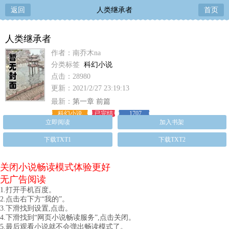
返回
人类继承者
首页
人类继承者
作者：南乔木na
分类标签
科幻小说
点击：28980
更新：2021/2/27 23:19:13
最新：
第一章 前篇
科幻小说
已完结
1707
立即阅读
加入书架
下载TXT1
下载TXT2
关闭小说畅读模式体验更好
无广告阅读
1.打开手机百度。
2.点击右下方“我的”。
3.下滑找到设置,点击。
4.下滑找到“网页小说畅读服务”,点击关闭。
5.最后观看小说就不会弹出畅读模式了。