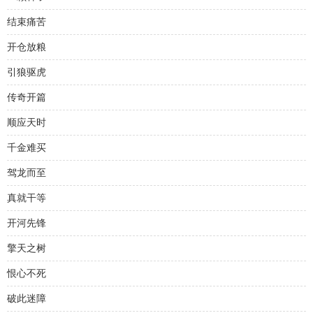
结束痛苦
开仓放粮
引狼驱虎
传奇开篇
顺应天时
千金难买
驾龙而至
真就干等
开河先锋
擎天之树
恨心不死
破此迷障