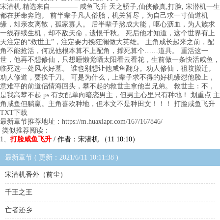
宋潜机 精选来自———— 咸鱼飞升 天之骄子,仙侠修真,打脸, 宋潜机一生
都在拼命奔跑。 前半辈子凡人俗胎，机关算尽，为自己求一寸仙道机
缘，却亲友离散，孤家寡人。 后半辈子熬成大能，呕心沥血，为人族求
一线存续生机，却不敌天命，遗恨千秋。 死后他才知道，这个世界有上
天注定的“救世主”，注定要力挽狂澜做大英雄。 主角成长起来之前，配
角不能抢活，何况他根本算不上配角，撑死算个……道具。 重活这一
世，他再不想修仙，只想睡懒觉晒太阳看云看花，生前做一条快活咸鱼，
临死选一处风水好墓。 谁也别想让他咸鱼翻身。劝人修仙，祖坟搬迁。
劝人修道，要挨千刀。 可是为什么，上辈子求不得的好机缘怼他脸上，
意难平的前道侣情海回头，攀不起的救世主拿他当兄弟。 救世主：不，
是我高攀不起 ps:有女配单向暗恋男主，但男主心里只有种地！ 划重点:主
角咸鱼但躺赢。主角喜欢种地，但本文不是种田文！！！ 打脸咸鱼飞升
TXT下载
最新章节推荐地址：https://m.huaxiapr.com/167/167846/
类似推荐阅读：
1、
打脸咸鱼飞升
/ 作者：宋潜机 （11 10:10）
最新章节 ( 更新：2021/6/11 10:11:38 )
宋潜机番外（前尘）
千王之王
亡者还乡