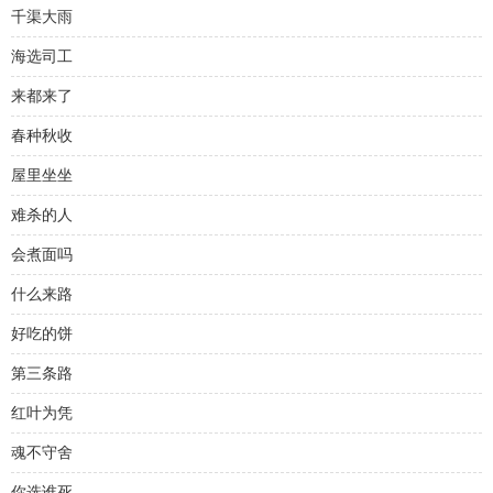
千渠大雨
海选司工
来都来了
春种秋收
屋里坐坐
难杀的人
会煮面吗
什么来路
好吃的饼
第三条路
红叶为凭
魂不守舍
你选谁死