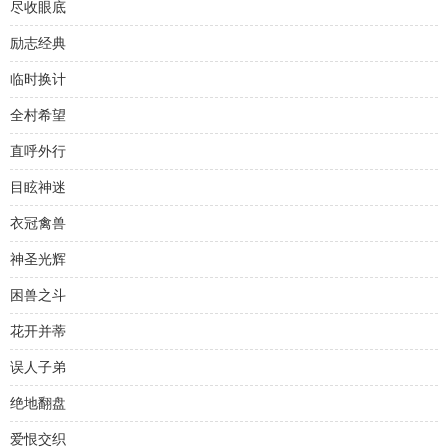
尽收眼底
励志经典
临时换计
全村希望
直呼外行
目眩神迷
衣冠禽兽
神圣光辉
困兽之斗
花开并蒂
误人子弟
绝地翻盘
爱恨交织