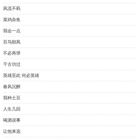
风流不羁
菜鸡杂鱼
我会一点
百鸟朝凤
不必再弹
千古功过
英雄至此 何必英雄
春风沉醉
我种土豆
人生几回
喝酒误事
让他来选