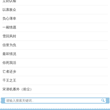
立刻认输
以寡敌众
负心薄幸
一厢情愿
雪回风转
信誉为负
最坏情况
你死我活
亡者还乡
千王之王
宋潜机番外（前尘）