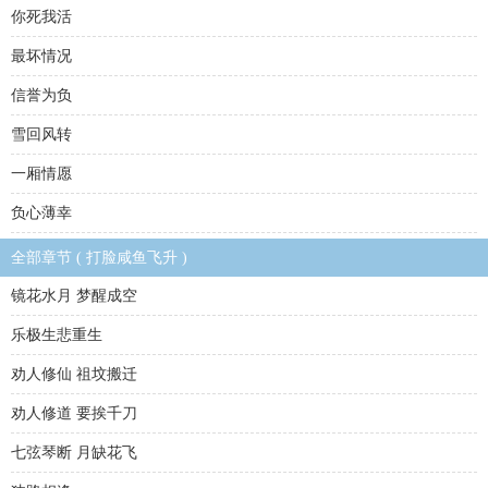
你死我活
最坏情况
信誉为负
雪回风转
一厢情愿
负心薄幸
全部章节 ( 打脸咸鱼飞升 )
镜花水月 梦醒成空
乐极生悲重生
劝人修仙 祖坟搬迁
劝人修道 要挨千刀
七弦琴断 月缺花飞