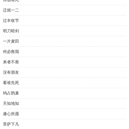
迁就一二
过丰收节
明刀暗剑
一片麦田
何必救我
来者不善
没有朋友
看谁先死
鸠占鹊巢
天知地知
遂心所愿
菩萨下凡