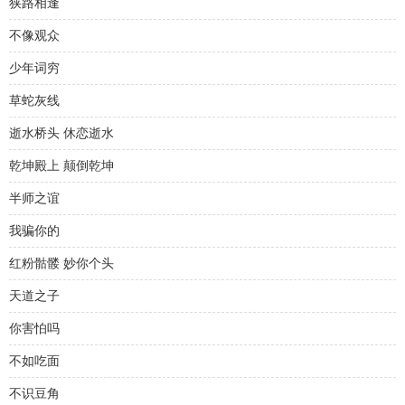
狭路相逢
不像观众
少年词穷
草蛇灰线
逝水桥头 休恋逝水
乾坤殿上 颠倒乾坤
半师之谊
我骗你的
红粉骷髅 妙你个头
天道之子
你害怕吗
不如吃面
不识豆角