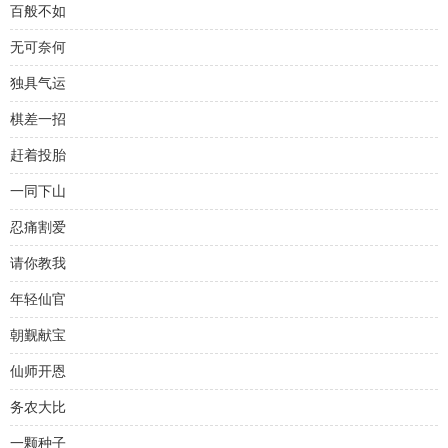
百般不如
无可奈何
独具气运
棋差一招
赶着投胎
一同下山
忍痛割爱
请你教我
年轻仙官
朝觐献宝
仙师开恩
务农大比
一颗种子