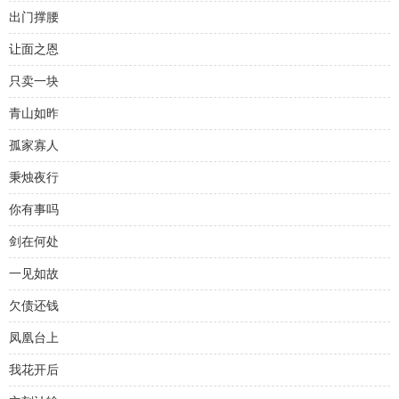
出门撑腰
让面之恩
只卖一块
青山如昨
孤家寡人
秉烛夜行
你有事吗
剑在何处
一见如故
欠债还钱
凤凰台上
我花开后