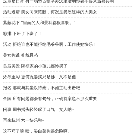
这章是日常 有一场xx古镇举办汉服活动你要不要来当嘉宾啊
活动邀请 美女向来耀眼，何况是晏溪这样的大美女
紫藤花下 “里面的人和景我都很喜欢。”
彩排 下班了下班了！
活动 拒绝谁也不能拒绝毛爷爷啊，工作使她快乐！
美女你谁 礼貌且怂
良辰美景 隔壁家的小孩儿都馋哭了
浓墨重彩 更何况晏溪只是佛，又不是傻
报名 那就与其坐以待毙，不如主动出击吧
金陵 所有问题都会有句号，正确答案也不那么重要
闲事 周书摇头轻轻叹了口气，女人呐~
再来杭州 六一快乐鸭~
这不巧了嘛 啧，晏白菜你很危险啊。