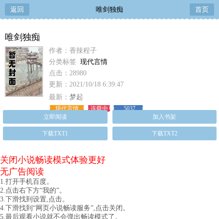
返回
唯剑独痴
首页
唯剑独痴
作者：香辣程子
分类标签
现代言情
点击：28980
更新：2021/10/18 6:39:47
最新：
梦起
现代言情
连载中
5037
立即阅读
加入书架
下载TXT1
下载TXT2
关闭小说畅读模式体验更好
无广告阅读
1.打开手机百度。
2.点击右下方“我的”。
3.下滑找到设置,点击。
4.下滑找到“网页小说畅读服务”,点击关闭。
5.最后观看小说就不会弹出畅读模式了。