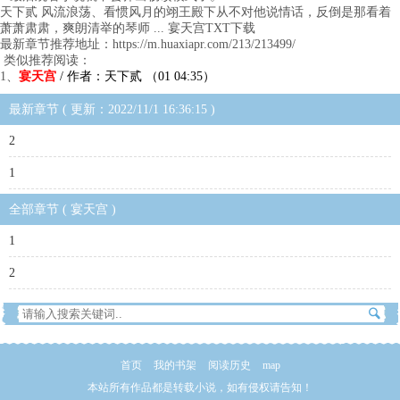
天下贰 风流浪荡、看惯风月的翊王殿下从不对他说情话，反倒是那看着
萧萧肃肃，爽朗清举的琴师 ... 宴天宫TXT下载
最新章节推荐地址：https://m.huaxiapr.com/213/213499/
类似推荐阅读：
1、
宴天宫
/ 作者：天下贰 （01 04:35）
最新章节 ( 更新：2022/11/1 16:36:15 )
2
1
全部章节 ( 宴天宫 )
1
2
首页
我的书架
阅读历史
map
本站所有作品都是转载小说，如有侵权请告知！