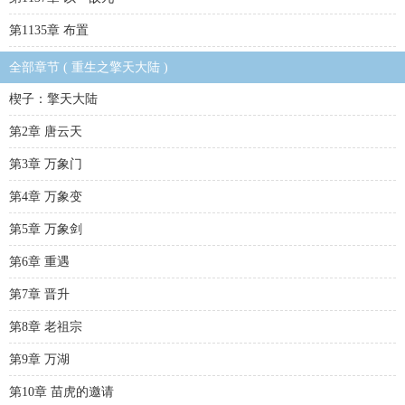
第1135章 布置
全部章节 ( 重生之擎天大陆 )
楔子：擎天大陆
第2章 唐云天
第3章 万象门
第4章 万象变
第5章 万象剑
第6章 重遇
第7章 晋升
第8章 老祖宗
第9章 万湖
第10章 苗虎的邀请