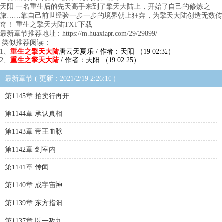
天阳 一名重生后的先天高手来到了擎天大陆上，开始了自己的修炼之
旅……靠自己前世经验一步一步的境界朝上狂奔，为擎天大陆创造无数传
奇！ 重生之擎天大陆TXT下载
最新章节推荐地址：https://m.huaxiapr.com/29/29899/
类似推荐阅读：
1、
重生之擎天大陆
唐云天夏乐 / 作者：天阳 （19 02:32）
2、
重生之擎天大陆
/ 作者：天阳 （19 02:25）
最新章节 ( 更新：2021/2/19 2:26:10 )
第1145章 拍卖行再开
第1144章 承认真相
第1143章 帝王血脉
第1142章 剑室内
第1141章 传闻
第1140章 成宇宙神
第1139章 东方指阳
第1137章 以一敌九