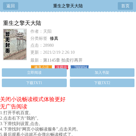
返回
重生之擎天大陆
首页
重生之擎天大陆
作者：天阳
分类标签
修真
点击：28980
更新：2021/2/19 2:26:10
最新：
第1145章 拍卖行再开
修真小说
连载中
7880894
立即阅读
加入书架
下载TXT1
下载TXT2
关闭小说畅读模式体验更好
无广告阅读
1.打开手机百度。
2.点击右下方“我的”。
3.下滑找到设置,点击。
4.下滑找到“网页小说畅读服务”,点击关闭。
5.最后观看小说就不会弹出畅读模式了。