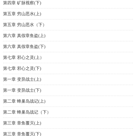
第四章 矿脉视察(下)
第五章 穷山恶水(上)
第五章 穷山恶水（下）
第六章 真假章鱼盗(上)
第六章 真假章鱼盗(下)
第七章 邪心之灵(上）
第七章 邪心之灵(下)
第一章 变异战士(上)
第一章 变异战士(下)
第二章 蜂巢岛战记(上)
第二章 蜂巢岛战记（下）
第三章 章鱼覆灭(上)
第三章 章鱼覆灭(下)