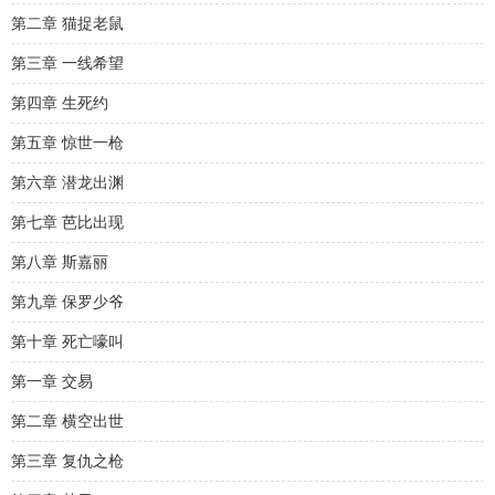
第二章 猫捉老鼠
第三章 一线希望
第四章 生死约
第五章 惊世一枪
第六章 潜龙出渊
第七章 芭比出现
第八章 斯嘉丽
第九章 保罗少爷
第十章 死亡嚎叫
第一章 交易
第二章 横空出世
第三章 复仇之枪