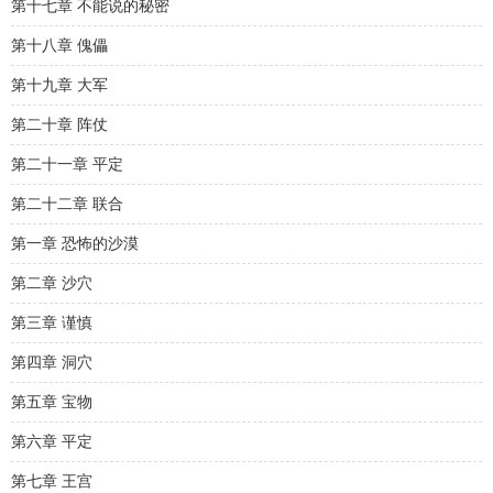
第十七章 不能说的秘密
第十八章 傀儡
第十九章 大军
第二十章 阵仗
第二十一章 平定
第二十二章 联合
第一章 恐怖的沙漠
第二章 沙穴
第三章 谨慎
第四章 洞穴
第五章 宝物
第六章 平定
第七章 王宫