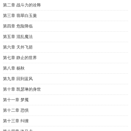
第二章 战斗力的诠释
第三章 翡翠白玉羹
第四章 危险降临
第五章 混乱魔法
第六章 天外飞箭
第七章 静止的世界
第八章 杨秋
第九章 回到蓝风
第十章 凯瑟琳的身世
第十一章 梦魇
第十二章 恐惧
第十三章 纠缠