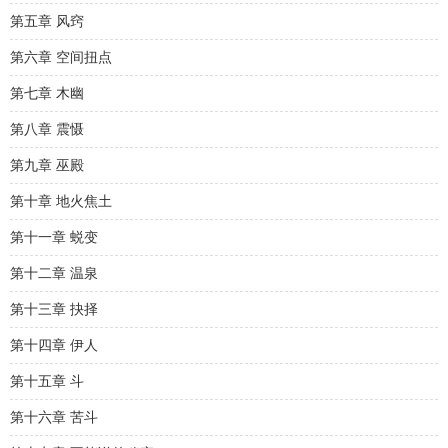
第五章 风窍
第六章 空间扭点
第七章 木幽
第八章 震慑
第九章 巫殿
第十章 地火焦土
第十一章 蜕变
第十二章 温泉
第十三章 抉择
第十四章 伊人
第十五章 斗
第十六章 苦斗