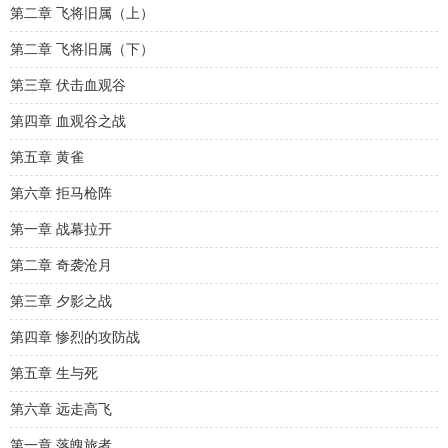
第二章 飞将旧属（上）
第二章 飞将旧属（下）
第三章 伏击血观谷
第四章 血观谷之战
第五章 黄雀
第六章 拒马枪阵
第一章 战幕拉开
第二章 奇袭沧月
第三章 夕影之战
第四章 惨烈的攻防战
第五章 生与死
第六章 远走高飞
第一章 落魄旅者