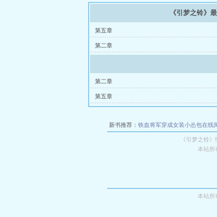
《引梦之铃》
第五章
第二章
第二章
第五章
新书推荐：
铁血将军穿成女装小怂包在线
《引梦之铃》
本站所
本站所