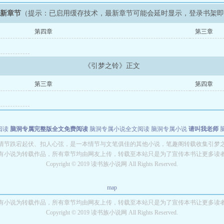
最新章节
（提示：已启用缓存技术，最新章节可能会延时显示，登录书架
第四章
第三章
《引梦之铃》正文
第三章
第四章
阅读
脑洞专属完整版全文免费阅读
脑洞专属小说全文阅读
脑洞专属小说
请叫我老师
世者
穿书第一天就结婚小说全文阅读
情节跌宕起伏、扣人心弦，是一本情节与文笔俱佳的其他小说，笔趣阁转载收集引梦
有小说为转载作品，所有章节均由网友上传，转载至本站只是为了宣传本书让更多读
Copyright © 2019 读书族小说网 All Rights Reserved.
map
有小说为转载作品，所有章节均由网友上传，转载至本站只是为了宣传本书让更多读
Copyright © 2019 读书族小说网 All Rights Reserved.