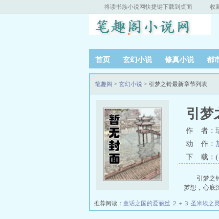
将读书族小说网快捷键下载到桌面
收
首页
玄幻小说
修真小说
都
笔趣阁
>
玄幻小说
> 引梦之铃最新章节列表
引梦
作 者：
动 作：
下 载：( T
引梦之
梦想，心底深
推荐阅读：
童话之国的爱丽丝
２＋３
圣米埃之