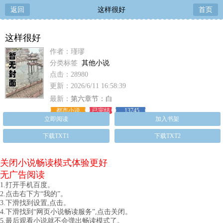
返回
这样很好
首页
这样很好
作者：瑾璆
分类标签
其他小说
点击：28980
更新：2026/6/11 16:58:39
最新：
第六章节：白
都市小说
已完结
13745
立即阅读
加入书架
下载TXT1
下载TXT2
关闭小说畅读模式体验更好
无广告阅读
1.打开手机百度。
2.点击右下方“我的”。
3.下滑找到设置,点击。
4.下滑找到“网页小说畅读服务”,点击关闭。
5.最后观看小说就不会弹出畅读模式了。