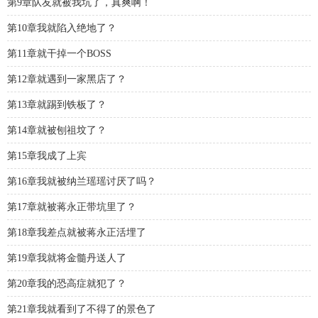
第9章队友就被我坑了，真爽啊！
第10章我就陷入绝地了？
第11章就干掉一个BOSS
第12章就遇到一家黑店了？
第13章就踢到铁板了？
第14章就被刨祖坟了？
第15章我成了上宾
第16章我就被纳兰瑶瑶讨厌了吗？
第17章就被蒋永正带坑里了？
第18章我差点就被蒋永正活埋了
第19章我就将金髓丹送人了
第20章我的恐高症就犯了？
第21章我就看到了不得了的景色了