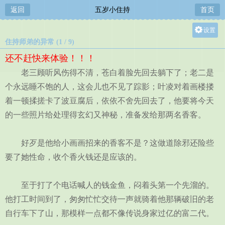
返回
五岁小住持
首页
设置
住持师弟的异常 (1 / 9)
关灯
还不赶快来体验！！！
大
老三顾听风伤得不清，苍白着脸先回去躺下了；老二是
中
个永远睡不饱的人，这会儿也不见了踪影；叶凌对着画楼搂
小
着一顿揉搓卡了波豆腐后，依依不舍先回去了，他要将今天
的一些照片给处理得玄幻又神秘，准备发给那两名香客。
好歹是他给小画画招来的香客不是？这做道除邪还险些
要了她性命，收个香火钱还是应该的。
至于打了个电话喊人的钱金鱼，闷着头第一个先溜的。
他打工时间到了，匆匆忙忙交待一声就骑着他那辆破旧的老
自行车下了山，那模样一点都不像传说身家过亿的富二代。