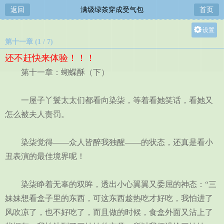
返回
满级绿茶穿成受气包
首页
设置
第十一章 (1 / 7)
关灯
还不赶快来体验！！！
大
第十一章：蝴蝶酥（下）
中
小
一屋子丫鬟太太们都看向染柒，等着看她笑话，看她又
怎么被夫人责罚。
染柒觉得——众人皆醉我独醒——的状态，还真是看小
丑表演的最佳境界呢！
染柒睁着无辜的双眸，透出小心翼翼又委屈的神态：“三
妹妹想看盒子里的东西，可这东西趁热吃才好吃，我怕进了
风吹凉了，也不好吃了，而且做的时候，食盒外面又沾上了