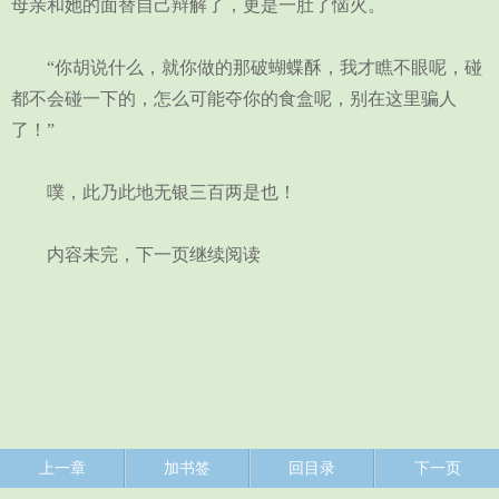
母亲和她的面替自己辩解了，更是一肚了恼火。
“你胡说什么，就你做的那破蝴蝶酥，我才瞧不眼呢，碰
都不会碰一下的，怎么可能夺你的食盒呢，别在这里骗人
了！”
噗，此乃此地无银三百两是也！
内容未完，下一页继续阅读
上一章
加书签
回目录
下一页