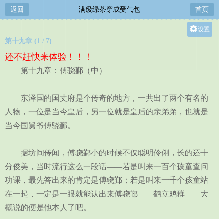
返回
满级绿茶穿成受气包
首页
设置
第十九章 (1 / 7)
关灯
还不赶快来体验！！！
大
第十九章：傅骁鄞（中）
中
小
东泽国的国丈府是个传奇的地方，一共出了两个有名的
人物，一位是当今皇后，另一位就是皇后的亲弟弟，也就是
当今国舅爷傅骁鄞。
据坊间传闻，傅骁鄞小的时候不仅聪明伶俐，长的还十
分俊美，当时流行这么一段话——若是叫来一百个孩童查问
功课，最先答出来的肯定是傅骁鄞；若是叫来一千个孩童站
在一起，一定是一眼就能认出来傅骁鄞——鹤立鸡群——大
概说的便是他本人了吧。