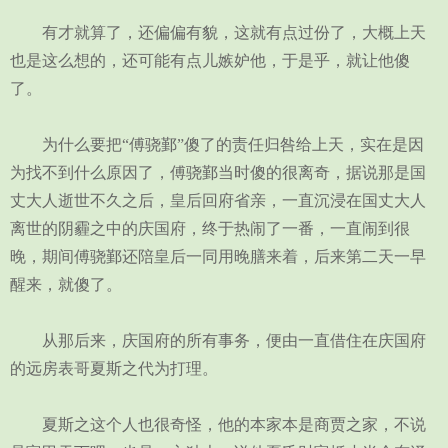
有才就算了，还偏偏有貌，这就有点过份了，大概上天
也是这么想的，还可能有点儿嫉妒他，于是乎，就让他傻
了。
为什么要把“傅骁鄞”傻了的责任归咎给上天，实在是因
为找不到什么原因了，傅骁鄞当时傻的很离奇，据说那是国
丈大人逝世不久之后，皇后回府省亲，一直沉浸在国丈大人
离世的阴霾之中的庆国府，终于热闹了一番，一直闹到很
晚，期间傅骁鄞还陪皇后一同用晚膳来着，后来第二天一早
醒来，就傻了。
从那后来，庆国府的所有事务，便由一直借住在庆国府
的远房表哥夏斯之代为打理。
夏斯之这个人也很奇怪，他的本家本是商贾之家，不说