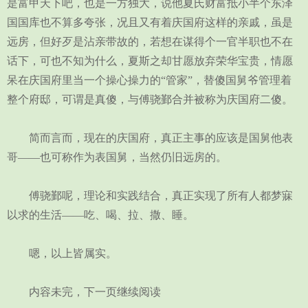
是富甲天下吧，也是一方独大，说他夏氏财富抵小半个东泽
国国库也不算多夸张，况且又有着庆国府这样的亲戚，虽是
远房，但好歹是沾亲带故的，若想在谋得个一官半职也不在
话下，可也不知为什么，夏斯之却甘愿放弃荣华宝贵，情愿
呆在庆国府里当一个操心操力的“管家”，替傻国舅爷管理着
整个府邸，可谓是真傻，与傅骁鄞合并被称为庆国府二傻。
简而言而，现在的庆国府，真正主事的应该是国舅他表
哥——也可称作为表国舅，当然仍旧远房的。
傅骁鄞呢，理论和实践结合，真正实现了所有人都梦寐
以求的生活——吃、喝、拉、撒、睡。
嗯，以上皆属实。
内容未完，下一页继续阅读