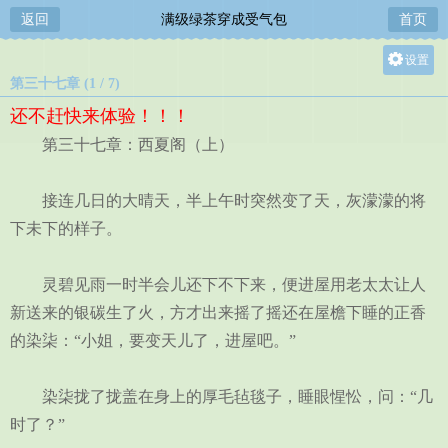
返回
满级绿茶穿成受气包
首页
设置
第三十七章 (1 / 7)
关灯
还不赶快来体验！！！
大
第三十七章：西夏阁（上）
中
小
接连几日的大晴天，半上午时突然变了天，灰濛濛的将
下未下的样子。
灵碧见雨一时半会儿还下不下来，便进屋用老太太让人
新送来的银碳生了火，方才出来摇了摇还在屋檐下睡的正香
的染柒：“小姐，要变天儿了，进屋吧。”
染柒拢了拢盖在身上的厚毛毡毯子，睡眼惺忪，问：“几
时了？”