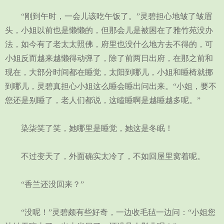
“刚到午时，一会儿该吃午饭了。”灵碧担心地皱了皱眉
头，小姐以前也是懒懒的，但那会儿是被困在了雅竹苑没办
法，如今有了老太太照佛，府里也没什么地方去不得的，可
小姐反而越来越懒得动弹了，除了前两日出府，在那之前和
现在，大部分时间都在睡觉，太阳到哪儿，小姐和睡椅就挪
到哪儿，灵碧真担心小姐这么睡会睡出问出来。“小姐，要不
您还是别睡了，老人们都说，这瞌睡啊是越睡越多呢。”
染柒笑了笑，她哪里是睡觉，她这是冬眠！
不过变天了，外面确实太冷了，不如回屋里窝着呢。
“香兰还没回来？”
“没呢！”灵碧颇有些好奇，一边收毛毡一边问：“小姐您