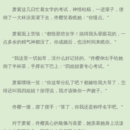
萧紫这几日忙着女学的考试，神情枯槁，一进屋子，便
倒了一大杯凉菜灌下去，佟樱笑着瞧她：“你慢点。”
萧紫面上苦恼：“都怪那些女学！搞得我头晕眼花的，一
点多余的精气神都没了。你成婚后，也没时间来瞧你。”
“我这里一切如常，没什么好记挂的。”佟樱伸出手给她
倒了半杯茶，手撑在下巴上：“四姐姐要专心考试。”
萧紫噗嗤一笑：“你这辈分乱了吧？都嫁给我大哥了，怎
得还叫我四姐姐？按理说，我才该唤你一声嫂子。”
佟樱一僵，摆了摆手：“算了，你我还是称呼名字吧。”
对于萧紫，佟樱真心的敬佩与喜爱，她羡慕她身上活泼