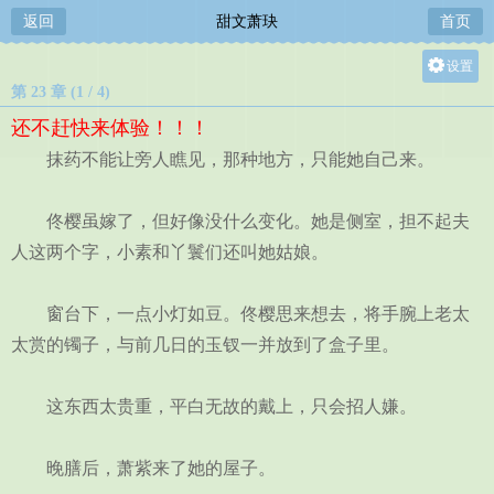
返回
甜文萧玦
首页
设置
第 23 章 (1 / 4)
关灯
还不赶快来体验！！！
大
抹药不能让旁人瞧见，那种地方，只能她自己来。
中
小
佟樱虽嫁了，但好像没什么变化。她是侧室，担不起夫
人这两个字，小素和丫鬟们还叫她姑娘。
窗台下，一点小灯如豆。佟樱思来想去，将手腕上老太
太赏的镯子，与前几日的玉钗一并放到了盒子里。
这东西太贵重，平白无故的戴上，只会招人嫌。
晚膳后，萧紫来了她的屋子。