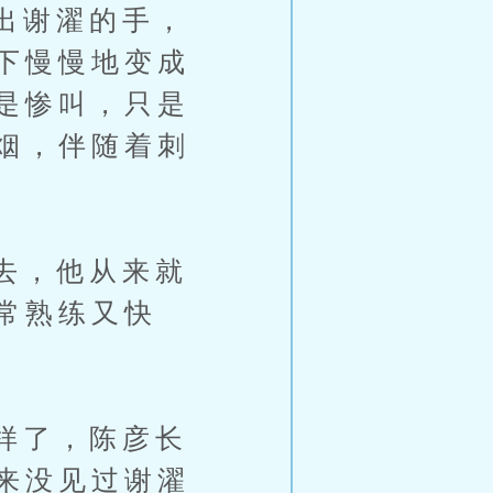
出谢濯的手，
下慢慢地变成
是惨叫，只是
烟，伴随着刺
去，他从来就
常熟练又快
样了，陈彦长
来没见过谢濯