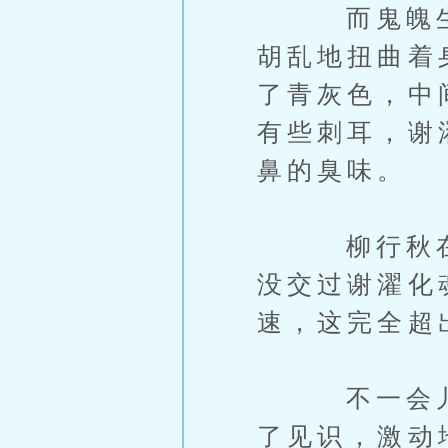
而鬼魄生生
胡乱地扭曲着
了青灰色，中
有些刺耳，谢
鼻的臭味。
柳行秋在一
没交过谢濯化
速，这完全超
不一会儿刚
了见识，激动