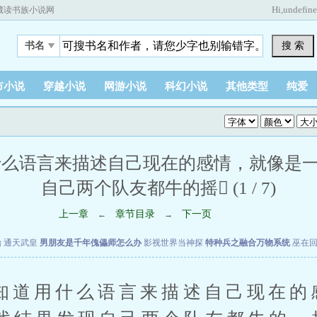
Hi,
undefin
藏读书族小说网
搜 索
书名
市小说
穿越小说
网游小说
科幻小说
其他类型
纯爱
什么语言来描述自己现在的感情，就像是
自己两个队友都牛的摇 (1 / 7)
上一章
章节目录
下一页
←
→
始
通天武皇
男朋友是千年傀儡师怎么办
影视世界当神探
特种兵之融合万物系统
巫在
用什么语言来描述自己现在的