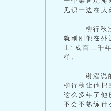
一个菜逼玩游
见识一边在大
柳行秋没说
就刚刚他在外
上“成百上千
样。
谢濯说的对
柳行秋让他把
这么多年了他
不会不熟练什