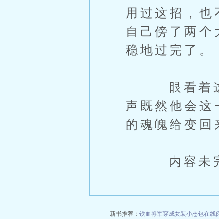
用过这招，也
自己傍了两个
稳地过完了。
眼看着这鬼
声既然他会这
的魂魄给变回
内容未完，
新书推荐：
铁血将军穿成女装小怂包在线