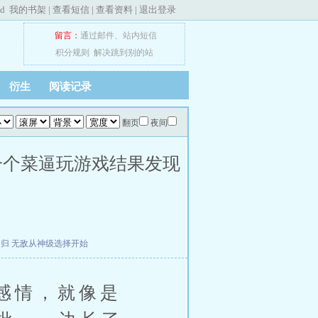
ed
我的书架
|
查看短信
|
查看资料
|
退出登录
留言：
通过邮件
、
站内短信
积分规则
解决跳到别的站
衍生
阅读记录
翻页
夜间
一个菜逼玩游戏结果发现
回归
无敌从神级选择开始
感情，就像是