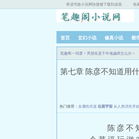
将读书族小说网快捷键下载到桌面
收
首页
玄幻小说
修真小说
都
笔趣阁
>
纯爱
>
男朋友是千年傀儡师怎么办
>
第七章 陈彦不知道用
热门推荐：
全属性武道
位面宇宙
从人类消失开
陈彦不知道