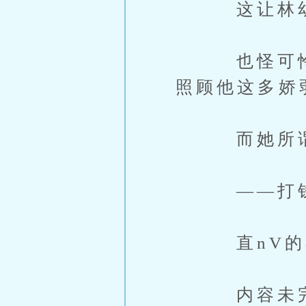
这让林幼眠
也怪可怜兮
照顾他这多娇
而她所谓的
——打
直nV的不
内容未完，