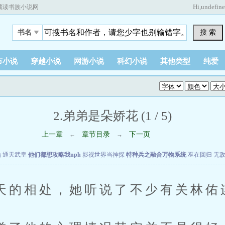
Hi,
undefin
藏读书族小说网
搜 索
书名
市小说
穿越小说
网游小说
科幻小说
其他类型
纯爱
2.弟弟是朵娇花 (1 / 5)
上一章
章节目录
下一页
←
→
始
通天武皇
他们都想攻略我nph
影视世界当神探
特种兵之融合万物系统
巫在回归
无
相处，她听说了不少有关林佑