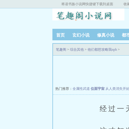
将读书族小说网快捷键下载到桌面
收
首页
玄幻小说
修真小说
都
笔趣阁
>
综合其他
>
他们都想攻略我nph
>
热门推荐：
全属性武道
位面宇宙
从人类消失开
经过一天的