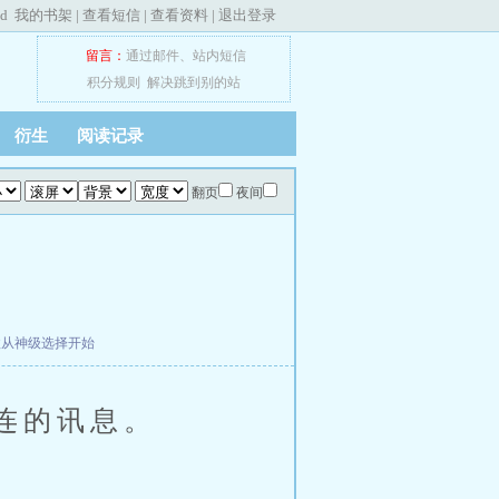
ed
我的书架
|
查看短信
|
查看资料
|
退出登录
留言：
通过邮件
、
站内短信
积分规则
解决跳到别的站
衍生
阅读记录
翻页
夜间
敌从神级选择开始
连的讯息。