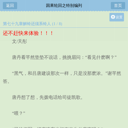
返回
因果轮回之特别编列
首页
设置
第七十九章解铃还须系铃人 (1 / 8)
关灯
还不赶快来体验！！！
大
文/天彤
中
小
唐丹看芊然垫垫不说话，挑挑眉问：“看见什麽啊？”
“黑气，和吕唐建设那次一样，只是没那麽浓。”谢芊然
答。
唐丹想了想，先拨电话给司徒凯歌。
“喂？”