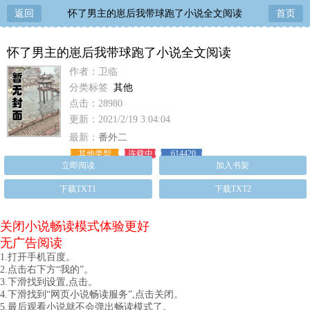
返回
怀了男主的崽后我带球跑了小说全文阅读
首页
怀了男主的崽后我带球跑了小说全文阅读
作者：卫临
分类标签
其他
点击：28980
更新：2021/2/19 3:04:04
最新：
番外二
其他类型
连载中
614420
立即阅读
加入书架
下载TXT1
下载TXT2
关闭小说畅读模式体验更好
无广告阅读
1.打开手机百度。
2.点击右下方“我的”。
3.下滑找到设置,点击。
4.下滑找到“网页小说畅读服务”,点击关闭。
5.最后观看小说就不会弹出畅读模式了。