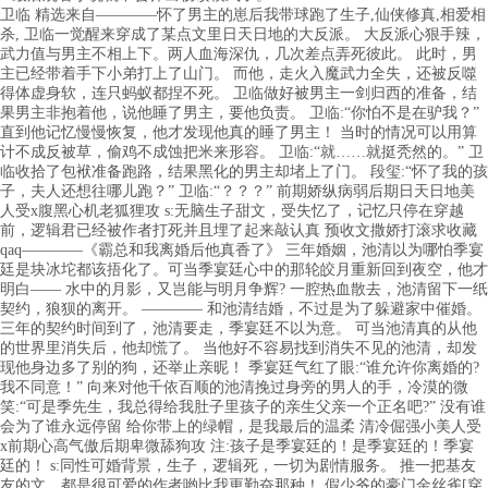
卫临 精选来自————怀了男主的崽后我带球跑了生子,仙侠修真,相爱相
杀, 卫临一觉醒来穿成了某点文里日天日地的大反派。 大反派心狠手辣，
武力值与男主不相上下。两人血海深仇，几次差点弄死彼此。 此时，男
主已经带着手下小弟打上了山门。 而他，走火入魔武力全失，还被反噬
得体虚身软，连只蚂蚁都捏不死。 卫临做好被男主一剑归西的准备，结
果男主非抱着他，说他睡了男主，要他负责。 卫临:“你怕不是在驴我？”
直到他记忆慢慢恢复，他才发现他真的睡了男主！ 当时的情况可以用算
计不成反被草，偷鸡不成蚀把米来形容。 卫临:“就……就挺秃然的。” 卫
临收拾了包袱准备跑路，结果黑化的男主却堵上了门。 段玺:“怀了我的孩
子，夫人还想往哪儿跑？” 卫临:“？？？” 前期娇纵病弱后期日天日地美
人受x腹黑心机老狐狸攻 s:无脑生子甜文，受失忆了，记忆只停在穿越
前，逻辑君已经被作者打死并且埋了起来敲认真 预收文撒娇打滚求收藏
qaq————《霸总和我离婚后他真香了》 三年婚姻，池清以为哪怕季宴
廷是块冰坨都该捂化了。可当季宴廷心中的那轮皎月重新回到夜空，他才
明白—— 水中的月影，又岂能与明月争辉? 一腔热血散去，池清留下一纸
契约，狼狈的离开。 ———— 和池清结婚，不过是为了躲避家中催婚。
三年的契约时间到了，池清要走，季宴廷不以为意。 可当池清真的从他
的世界里消失后，他却慌了。 当他好不容易找到消失不见的池清，却发
现他身边多了别的狗，还举止亲昵！ 季宴廷气红了眼:“谁允许你离婚的?
我不同意！” 向来对他千依百顺的池清挽过身旁的男人的手，冷漠的微
笑:“可是季先生，我总得给我肚子里孩子的亲生父亲一个正名吧?” 没有谁
会为了谁永远停留 给你带上的绿帽，是我最后的温柔 清冷倔强小美人受
x前期心高气傲后期卑微舔狗攻 注:孩子是季宴廷的！是季宴廷的！季宴
廷的！ s:同性可婚背景，生子，逻辑死，一切为剧情服务。 推一把基友
友的文，都是很可爱的作者哟比我更勤奋那种！ 假少爷的豪门金丝雀[穿