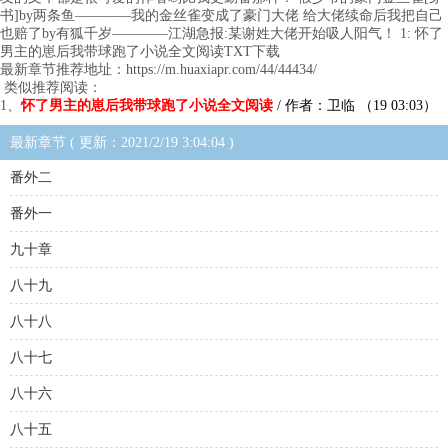
书]by两条鱼————我的金丝雀变成了豪门大佬 给大佬续命后我把自己
也赔了by有狐千岁————江湖急报:某谢姓大佬开始吸人阳气！ 1: 怀了
男主的崽后我带球跑了小说全文阅读TXT下载
最新章节推荐地址：https://m.huaxiapr.com/44/44434/
类似推荐阅读：
1、
怀了男主的崽后我带球跑了小说全文阅读
/ 作者：卫临 （19 03:03）
最新章节 ( 更新：2021/2/19 3:04:04 )
番外二
番外一
九十章
八十九
八十八
八十七
八十六
八十五