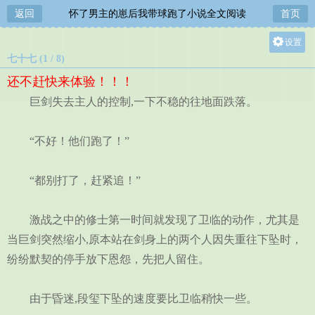
返回
怀了男主的崽后我带球跑了小说全文阅读
首页
设置
七十七 (1 / 8)
关灯
还不赶快来体验！！！
大
巨剑失去主人的控制,一下不稳的往地面跌落。
中
小
“不好！他们跑了！”
“都别打了，赶紧追！”
激战之中的修士第一时间就发现了卫临的动作，尤其是
当巨剑突然缩小,原本站在剑身上的两个人因失重往下坠时，
纷纷默契的停手放下恩怨，先把人留住。
由于昏迷,段玺下坠的速度要比卫临稍快一些。