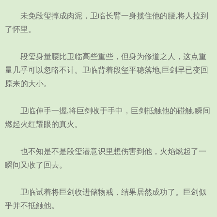
未免段玺摔成肉泥，卫临长臂一身揽住他的腰,将人拉到
了怀里。
段玺身量腰比卫临高些重些，但身为修道之人，这点重
量几乎可以忽略不计。卫临背着段玺平稳落地,巨剑早已变回
原来的大小。
卫临伸手一握,将巨剑收于手中，巨剑抵触他的碰触,瞬间
燃起火红耀眼的真火。
也不知是不是段玺潜意识里想伤害到他，火焰燃起了一
瞬间又收了回去。
卫临试着将巨剑收进储物戒，结果居然成功了。巨剑似
乎并不抵触他。