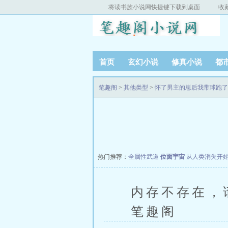
将读书族小说网快捷键下载到桌面
收
首页
玄幻小说
修真小说
都
笔趣阁
>
其他类型
>
怀了男主的崽后我带球跑了
热门推荐：
全属性武道
位面宇宙
从人类消失开
内存不存在，
笔趣阁